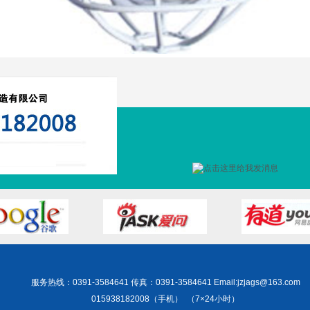
服务热线：
0391-3584641 传真：0391-3584641 Email:jzjags@163.com
015938182008（手机） （7×24小时）