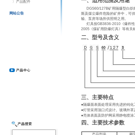
一、适用范围及用途
〉产品配件
DGS60/127B矿用隔爆型
网站公告
斯及煤尘爆炸危险的矿井中，可
输、泵房等场所供照明之用。
灯具按GB3836-2010《爆炸
2005《煤矿用防爆灯具》等有
二、型号及含义
三、主要特点
●隔爆面表面处理采用先进的钝化
●灯管采用顶口式设计。玻璃外罩
●壳体表面及防护网采用静电喷涂
四、主要技术参数
产品型号
额